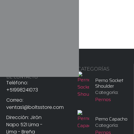
CATEGORÍAS
INFORMACIÓN
DE CONTACTO
Perno Socket
Teléfono:
Shoulder
+51998241073
Categoría:
Pernos
Correo:
ventas1@boltsstore.com
Dirección: Jirón
Perno Capacho
Napo 521 Lima -
Categoría:
Lima - Breña
Pernos