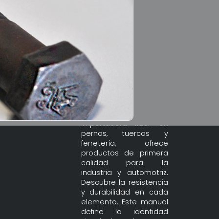
Bolts Store,
importadora líder en
pernos, tuercas y
ferretería, ofrece
Abrazaderas
productos de primera
ales en la construcción de...
calidad para la
industria y automotriz.
Descubre la resistencia
y durabilidad en cada
elemento. Este manual
define la identidad