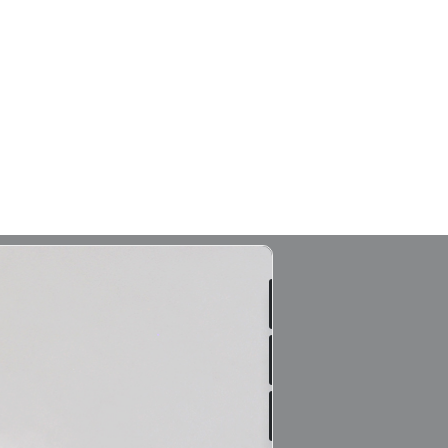
Leer
más