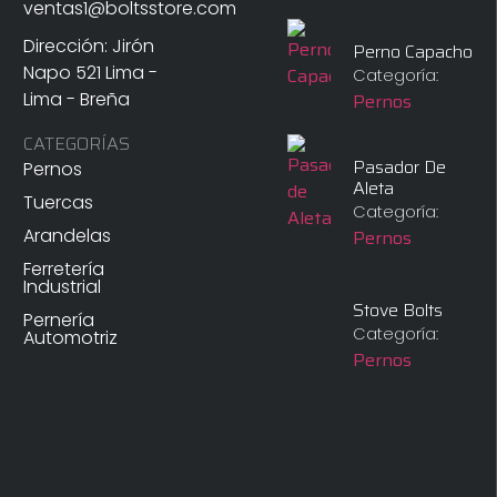
ventas1@boltsstore.com
Dirección: Jirón
Perno Capacho
Napo 521 Lima -
Categoría:
Lima - Breña
Pernos
CATEGORÍAS
Pasador De
Pernos
Aleta
Tuercas
Categoría:
Arandelas
Pernos
Ferretería
Industrial
Stove Bolts
Pernería
Categoría:
Automotriz
Pernos