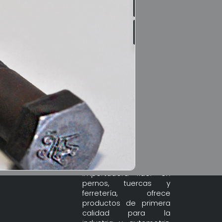
Bolts Store,
importadora líder en
pernos, tuercas y
ferretería, ofrece
Abrazaderas
productos de primera
ales en la construcción de...
calidad para la